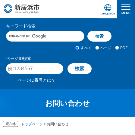
ペ
メ
ー
ニ
ジ
ュ
愛媛県新居浜市ホームページ｜四国屈指の臨海
サ
の
ー
キーワード検索
先
を
イ
キ
頭
飛
ト
ー
で
ば
ワ
検
す
し
内
すべて
ページ
PDF
ー
索
。
て
検
ド
対
ページID検索
本
入
象
索
ペ
文
力
ー
へ
ジ
ページID番号とは？
I
D
を
入
お問い合わせ
力
現在地
トップページ
>
お問い合わせ