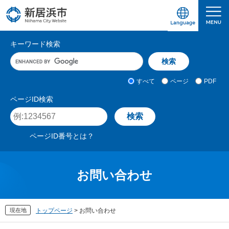
ペ
メ
ー
ニ
ジ
ュ
愛媛県新居浜市ホームページ｜四国屈指の臨海
サ
の
ー
キーワード検索
先
を
イ
キ
頭
飛
ト
ー
で
ば
ワ
検
す
し
内
すべて
ページ
PDF
ー
索
。
て
検
ド
対
ページID検索
本
入
象
索
ペ
文
力
ー
へ
ジ
ページID番号とは？
I
D
を
入
お問い合わせ
力
現在地
トップページ
>
お問い合わせ