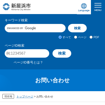
ペ
メ
ー
ニ
ジ
ュ
愛媛県新居浜市ホームページ｜四国屈指の臨海
サ
の
ー
キーワード検索
先
を
イ
キ
頭
飛
ト
ー
で
ば
ワ
検
す
し
内
すべて
ページ
PDF
ー
索
。
て
検
ド
対
ページID検索
本
入
象
索
ペ
文
力
ー
へ
ジ
ページID番号とは？
I
D
を
入
お問い合わせ
力
現在地
トップページ
>
お問い合わせ