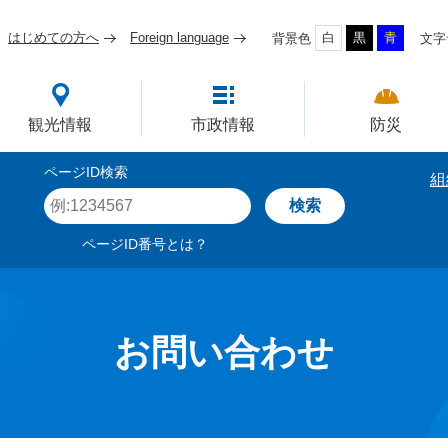
はじめての方へ
Foreign language
白
黒
青
背景色
文字
四国屈指の臨海工業都市
観光情報
市政情報
防災
ページID検索
組
ペ
ー
ジ
ページID番号とは？
I
D
を
入
力
お問い合わせ