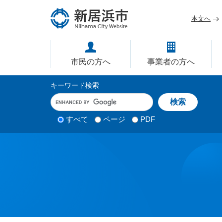
ペ
メ
ー
ニ
本文へ
ジ
ュ
愛媛県新居浜市ホームページ｜
の
ー
先
を
市民の方へ
事業者の方へ
頭
飛
で
ば
サ
キーワード検索
す
し
イ
キ
。
て
ー
ト
本
ワ
検
すべて
ページ
PDF
内
文
ー
索
ド
へ
検
対
入
象
索
力