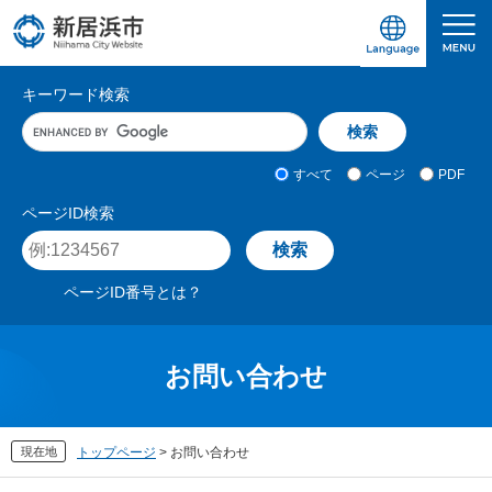
ペ
メ
ー
ニ
ジ
ュ
愛媛県新居浜市ホームページ｜四国屈指の臨海
サ
の
ー
キーワード検索
先
を
イ
キ
頭
飛
ト
ー
で
ば
ワ
検
す
し
内
すべて
ページ
PDF
ー
索
。
て
検
ド
対
ページID検索
本
入
象
索
ペ
文
力
ー
へ
ジ
ページID番号とは？
I
D
を
入
お問い合わせ
力
現在地
トップページ
>
お問い合わせ