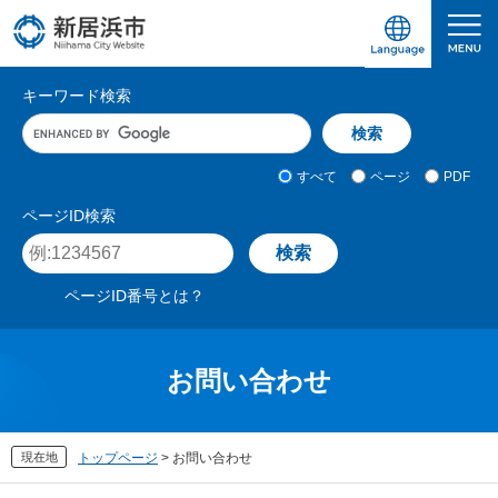
ペ
メ
ー
ニ
ジ
ュ
愛媛県新居浜市ホームページ｜四国屈指の臨海
サ
の
ー
キーワード検索
先
を
イ
キ
頭
飛
ト
ー
で
ば
ワ
検
す
し
内
すべて
ページ
PDF
ー
索
。
て
検
ド
対
ページID検索
本
入
象
索
ペ
文
力
ー
へ
ジ
ページID番号とは？
I
D
を
入
お問い合わせ
力
現在地
トップページ
>
お問い合わせ