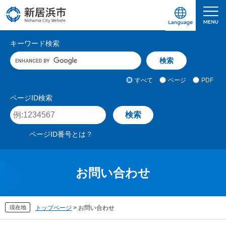
ペ
メ
ー
ニ
ジ
ュ
愛媛県新居浜市ホームページ｜四国屈指の臨海
サ
の
ー
キーワード検索
先
を
イ
キ
頭
飛
ト
ー
で
ば
ワ
検
す
し
内
すべて
ページ
PDF
ー
索
。
て
検
ド
対
ページID検索
本
入
象
索
ペ
文
力
ー
へ
ジ
ページID番号とは？
I
D
を
入
お問い合わせ
力
現在地
トップページ
>
お問い合わせ