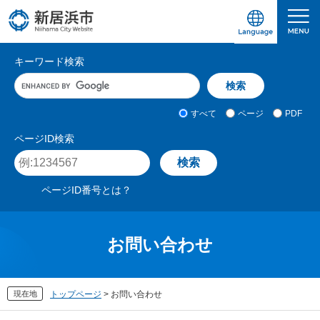
ペ
メ
ー
ニ
ジ
ュ
愛媛県新居浜市ホームページ｜四国屈指の臨海
サ
の
ー
キーワード検索
先
を
イ
キ
頭
飛
ト
ー
で
ば
ワ
検
す
し
内
すべて
ページ
PDF
ー
索
。
て
検
ド
対
ページID検索
本
入
象
索
ペ
文
力
ー
へ
ジ
ページID番号とは？
I
D
を
入
お問い合わせ
力
現在地
トップページ
>
お問い合わせ