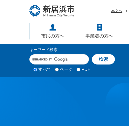
ペ
メ
ー
ニ
本文へ
ジ
ュ
愛媛県新居浜市ホームページ｜
の
ー
先
を
市民の方へ
事業者の方へ
頭
飛
で
ば
サ
キーワード検索
す
し
イ
キ
。
て
ー
ト
本
ワ
検
すべて
ページ
PDF
内
文
ー
索
ド
へ
検
対
入
象
索
力