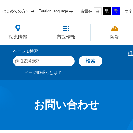
はじめての方へ
Foreign language
白
黒
青
背景色
文字
四国屈指の臨海工業都市
観光情報
市政情報
防災
ページID検索
組
ペ
ー
ジ
ページID番号とは？
I
D
を
入
力
お問い合わせ