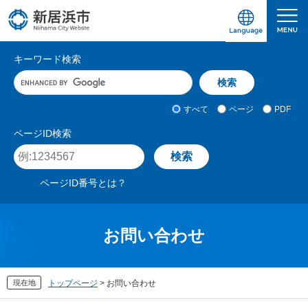
ペ
メ
ー
ニ
ジ
ュ
愛媛県新居浜市ホームページ｜四国屈指の臨海
サ
の
ー
キーワード検索
先
を
イ
キ
頭
飛
ト
ー
で
ば
ワ
検
す
し
内
すべて
ページ
PDF
ー
索
。
て
検
ド
対
ページID検索
本
入
象
索
ペ
文
力
ー
へ
ジ
ページID番号とは？
I
D
を
入
お問い合わせ
力
現在地
トップページ
>
お問い合わせ