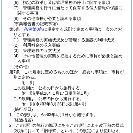
(6)
指定の取消し又は管理業務の停止に関する事項
(7)
管理業務を行うに当たって保有する個人情報の保護に
関する事項
(8)
その他市長が必要と認める事項
(事業報告書の記載事項)
第6条
条例第8条
に規定する規則で定める事項は、次のとお
りとする。
(1)
管理業務の実施状況及び管理する施設の利用状況
(2)
利用料金の収入実績
(3)
管理経費の収支状況
(4)
その他管理の実態を把握するために市長が必要と認め
る事項
(その他)
第7条
この規則に定めるもののほか、必要な事項は、市長が
別に定める。
附
則
この規則は、公布の日から施行する。
附
則
(平成26年1月17日
規則第1号)
この規則は、公布の日から施行する。
附
則
(令和3年3月26日
規則第4号)
(施行期日)
1
この規則は、令和3年4月1日から施行する。
(経過措置)
2
この規則の施行の際現にあるこの規則による改正前の様式
(次項において「旧様式」という。)
の規定により使用され