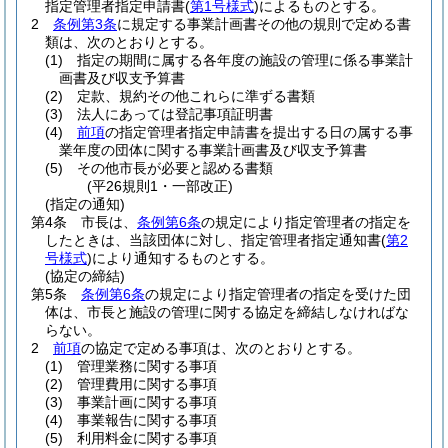
指定管理者指定申請書
(
第1号様式
)
によるものとする。
2
条例第3条
に規定する事業計画書その他の規則で定める書
類は、次のとおりとする。
(1)
指定の期間に属する各年度の施設の管理に係る事業計
画書及び収支予算書
(2)
定款、規約その他これらに準ずる書類
(3)
法人にあっては登記事項証明書
(4)
前項
の指定管理者指定申請書を提出する日の属する事
業年度の団体に関する事業計画書及び収支予算書
(5)
その他市長が必要と認める書類
(平26規則1・一部改正)
(指定の通知)
第4条
市長は、
条例第6条
の規定により指定管理者の指定を
したときは、当該団体に対し、指定管理者指定通知書
(
第2
号様式
)
により通知するものとする。
(協定の締結)
第5条
条例第6条
の規定により指定管理者の指定を受けた団
体は、市長と施設の管理に関する協定を締結しなければな
らない。
2
前項
の協定で定める事項は、次のとおりとする。
(1)
管理業務に関する事項
(2)
管理費用に関する事項
(3)
事業計画に関する事項
(4)
事業報告に関する事項
(5)
利用料金に関する事項