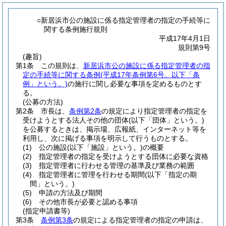
○新居浜市公の施設に係る指定管理者の指定の手続等に
関する条例施行規則
平成17年4月1日
規則第9号
(趣旨)
第1条
この規則は、
新居浜市公の施設に係る指定管理者の指
定の手続等に関する条例
(平成17年条例第6号。以下「条
例」という。)
の施行に関し必要な事項を定めるものとす
る。
(公募の方法)
第2条
市長は、
条例第2条
の規定により指定管理者の指定を
受けようとする法人その他の団体
(以下「団体」という。)
を公募するときは、掲示場、広報紙、インターネット等を
利用し、次に掲げる事項を明示して行うものとする。
(1)
公の施設
(以下「施設」という。)
の概要
(2)
指定管理者の指定を受けようとする団体に必要な資格
(3)
指定管理者に行わせる管理の基準及び業務の範囲
(4)
指定管理者に管理を行わせる期間
(以下「指定の期
間」という。)
(5)
申請の方法及び期間
(6)
その他市長が必要と認める事項
(指定申請書等)
第3条
条例第3条
の規定による指定管理者の指定の申請は、