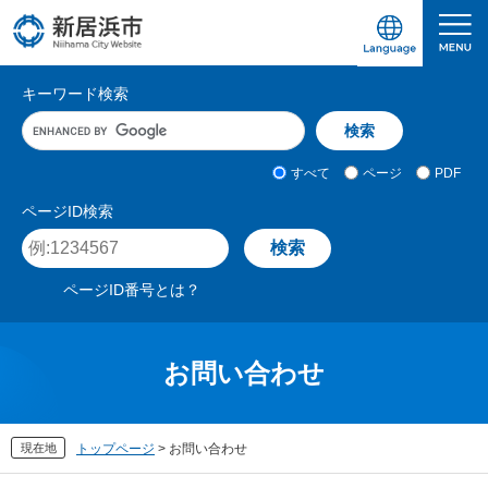
ペ
メ
ー
ニ
ジ
ュ
愛媛県新居浜市ホームページ｜四国屈指の臨海
サ
の
ー
キーワード検索
先
を
イ
キ
頭
飛
ト
ー
で
ば
ワ
検
す
し
内
すべて
ページ
PDF
ー
索
。
て
検
ド
対
ページID検索
本
入
象
索
ペ
文
力
ー
へ
ジ
ページID番号とは？
I
D
を
入
お問い合わせ
力
現在地
トップページ
>
お問い合わせ