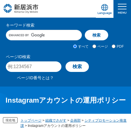
ペ
メ
ー
ニ
ジ
ュ
愛媛県新居浜市ホームページ｜四国屈指の臨海
サ
の
ー
キーワード検索
先
を
イ
キ
頭
飛
ト
ー
で
ば
ワ
検
す
し
内
すべて
ページ
PDF
ー
索
。
て
検
ド
対
ページID検索
本
入
象
索
ペ
文
力
ー
へ
ジ
ページID番号とは？
I
D
を
入
Instagramアカウントの運用ポリシー
力
現在地
トップページ
>
組織でさがす
>
企画部
>
シティプロモーション推進
課
>
Instagramアカウントの運用ポリシー