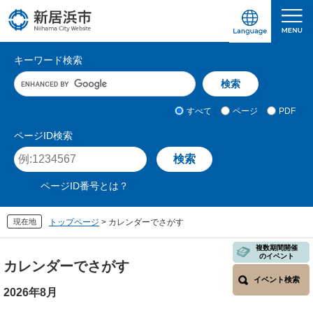
ペ
メ
ー
ニ
ジ
ュ
愛媛県新居浜市ホームページ｜四国屈指の臨海
サ
の
ー
キーワード検索
先
を
イ
キ
頭
飛
ト
ー
で
ば
ワ
検
す
し
内
すべて
ページ
PDF
ー
索
。
て
検
ド
対
ページID検索
本
入
象
索
ペ
文
力
ー
へ
ジ
ページID番号とは？
I
D
を
現在地
トップページ
>
カレンダーでさがす
入
力
本
複数期間開催
のイベント
文
カレンダーでさがす
イベント検索
2026年8月