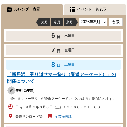
カレンダー表示
イベント一覧表示
先月
今月
来月
6
木曜日
日
7
金曜日
日
8
土曜日
日
「新居浜 登り道サマー祭り（登道アーケード）」の
開催について
「登り道サマー祭り」が登道アーケードで、次のように開催されます。
日時：令和８年８月８日（土）１８：００～２１：００
登道サンロード等
産業振興課