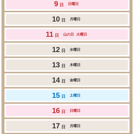
9
日曜日
日
10
月曜日
日
11
山の日
火曜日
日
12
水曜日
日
13
木曜日
日
14
金曜日
日
15
土曜日
日
16
日曜日
日
17
月曜日
日