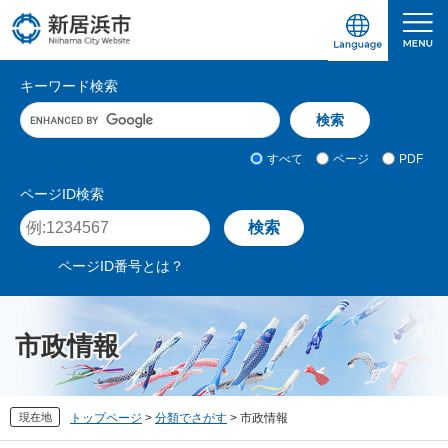
ペ
メ
ー
ニ
ジ
ュ
愛媛県新居浜市ホームページ｜四国屈指の臨海
サ
の
ー
キーワード検索
先
を
イ
キ
頭
飛
ト
ー
で
ば
ワ
検
す
し
内
すべて
ページ
PDF
ー
索
。
て
検
ド
対
ページID検索
本
入
象
索
ペ
文
力
ー
へ
ジ
ページID番号とは？
I
D
を
入
市政情報
力
現在地
トップページ
>
分類でさがす
>
市政情報