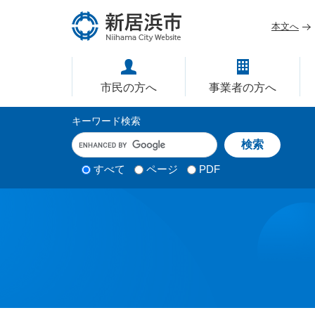
ペ
メ
ー
ニ
本文へ
ジ
ュ
愛媛県新居浜市ホームページ｜
の
ー
先
を
市民の方へ
事業者の方へ
頭
飛
で
ば
サ
キーワード検索
す
し
イ
キ
。
て
ー
ト
本
ワ
検
すべて
ページ
PDF
内
文
ー
索
ド
へ
検
対
入
象
索
力