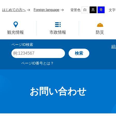
はじめての方へ
Foreign language
白
黒
青
背景色
文字
四国屈指の臨海工業都市
観光情報
市政情報
防災
ページID検索
組
ペ
ー
ジ
ページID番号とは？
I
D
を
入
力
お問い合わせ