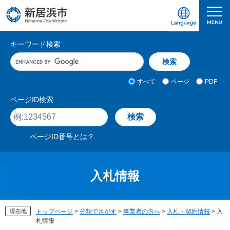
ペ
メ
ー
ニ
ジ
ュ
愛媛県新居浜市ホームページ｜四国屈指の臨海
サ
の
ー
キーワード検索
先
を
イ
キ
頭
飛
ト
ー
で
ば
ワ
検
す
し
内
すべて
ページ
PDF
ー
索
。
て
検
ド
対
ページID検索
本
入
象
索
ペ
文
力
ー
へ
ジ
ページID番号とは？
I
D
を
入
入札情報
力
現在地
トップページ
>
分類でさがす
>
事業者の方へ
>
入札・契約情報
>
入
札情報