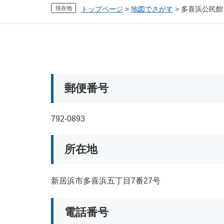
現在地
トップページ
>
地図でさがす
>
多喜浜公民館
本
文
郵便番号
792-0893
所在地
新居浜市多喜浜五丁目7番27号
電話番号