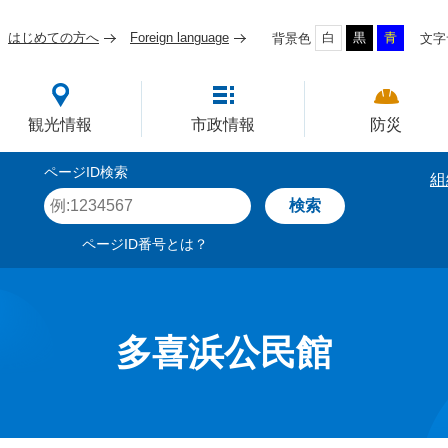
はじめての方へ
Foreign language
白
黒
青
背景色
文字
四国屈指の臨海工業都市
観光情報
市政情報
防災
ページID検索
組
ペ
ー
ジ
ページID番号とは？
I
D
を
入
力
多喜浜公民館