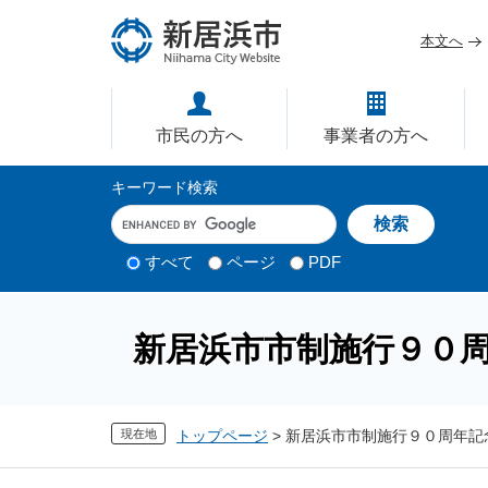
ペ
メ
ー
ニ
本文へ
ジ
ュ
愛媛県新居浜市ホームページ｜
の
ー
先
を
市民の方へ
事業者の方へ
頭
飛
で
ば
サ
キーワード検索
す
し
イ
キ
。
て
ー
ト
本
ワ
検
すべて
ページ
PDF
内
文
ー
索
ド
へ
検
対
入
象
索
力
新居浜市市制施行９０
現在地
トップページ
>
新居浜市市制施行９０周年記