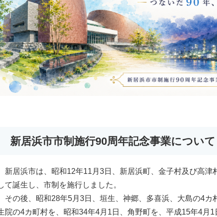
新居浜市市制施行90周年記念事業について
新居浜市は、昭和12年11月3日、新居浜町、金子村及び高津村
して誕生し、市制を施行しました。
その後、昭和28年5月3日、垣生、神郷、多喜浜、大島の4カ村
生院の4カ町村を、昭和34年4月1日、角野町を、平成15年4月