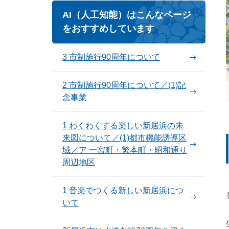
AI（人工知能）はこんなページ
をおすすめしています
3 市制施行90周年について
2 市制施行90周年について／(1)記
念事業
1 わくわくする楽しい新居浜の未
来図について／(1)都市機能誘導区
域／ア 一宮町・繁本町・昭和通り
周辺地区
1 音楽でつくる新しい新居浜につ
いて