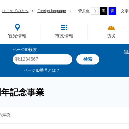
はじめての方へ
Foreign language
白
黒
青
背景色
文字
四国屈指の臨海工業都市
観光情報
市政情報
防災
ページID検索
組
ペ
ー
ジ
ページID番号とは？
I
D
を
周年記念事業
入
力
念事業