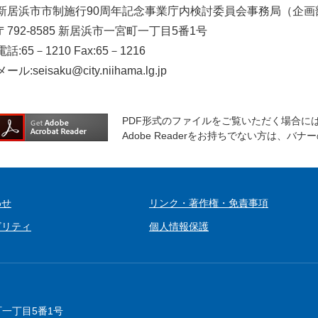
新居浜市市制施行90周年記念事業庁内検討委員会事務局（企画
〒792-8585 新居浜市一宮町一丁目5番1号
電話:65－1210 Fax:65－1216
メール:seisaku@city.niihama.lg.jp
PDF形式のファイルをご覧いただく場合には、A
Adobe Readerをお持ちでない方は、
わせ
リンク・著作権・免責事項
ビリティ
個人情報保護
町一丁目5番1号