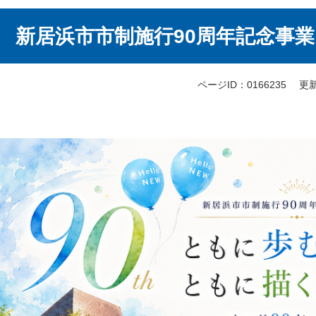
本
新居浜市市制施行90周年記念事業
文
ページID：0166235
更新