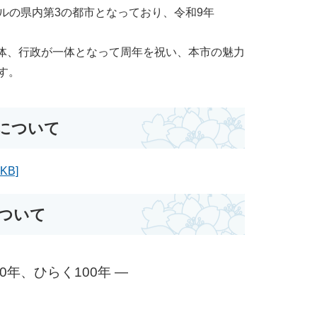
ートルの県内第3の都市となっており、令和9年
体、行政が一体となって周年を祝い、本市の魅力
す。
について
B]
について
年、ひらく100年 ―