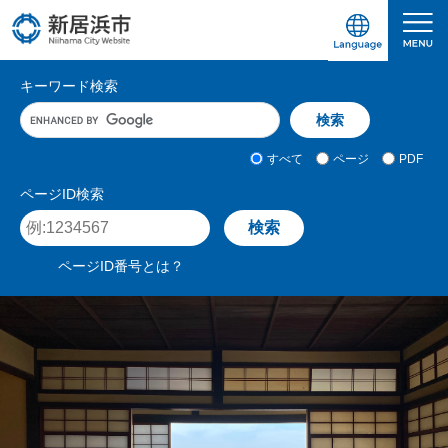
ペ
メ
ー
ニ
ジ
ュ
愛媛県新居浜市ホームページ｜四国屈指の臨海
サ
の
ー
キーワード検索
先
を
イ
キ
頭
飛
ト
ー
で
ば
ワ
検
す
し
内
すべて
ページ
PDF
ー
索
。
て
検
ド
対
ページID検索
本
入
象
索
ペ
文
力
ー
へ
ジ
ページID番号とは？
I
D
を
入
力