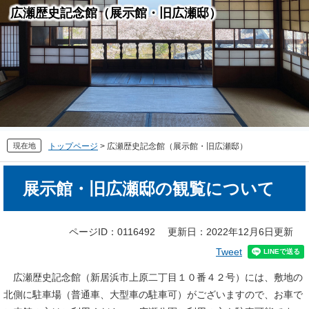
広瀬歴史記念館（展示館・旧広瀬邸）
現在地
トップページ
>
広瀬歴史記念館（展示館・旧広瀬邸）
本
展示館・旧広瀬邸の観覧について
文
ページID：0116492
更新日：2022年12月6日更新
Tweet
広瀬歴史記念館（新居浜市上原二丁目１０番４２号）には、敷地の
北側に駐車場（普通車、大型車の駐車可）がございますので、お車で