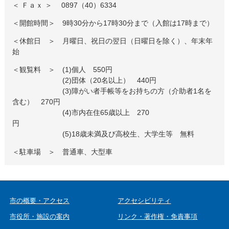
＜ Ｆａｘ ＞ 0897（40）6334
＜開館時間＞ 9時30分から17時30分まで（入館は17時まで）
＜休館日 ＞ 月曜日、祝日の翌日（日曜日を除く）、年末年
始
＜観覧料 ＞ (1)個人 550円
(2)団体（20名以上） 440円
(3)障がい者手帳等をお持ちの方（介助者1名を
含む） 270円
(4)市内在住65歳以上 270
円
(5)18歳未満及び高校生、大学生等 無料
＜駐車場 ＞ 普通車、大型車
市の概要・アクセス
アクセシビリティ
市役所・施設の案内
リンク・著作権・免責事項