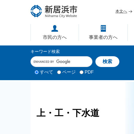
ペ
メ
ー
ニ
本文へ
ジ
ュ
愛媛県新居浜市ホームページ｜
の
ー
先
を
市民の方へ
事業者の方へ
頭
飛
で
ば
サ
キーワード検索
す
し
イ
キ
。
て
ー
ト
本
ワ
検
すべて
ページ
PDF
内
文
ー
索
ド
へ
検
対
入
象
索
力
上・工・下水道