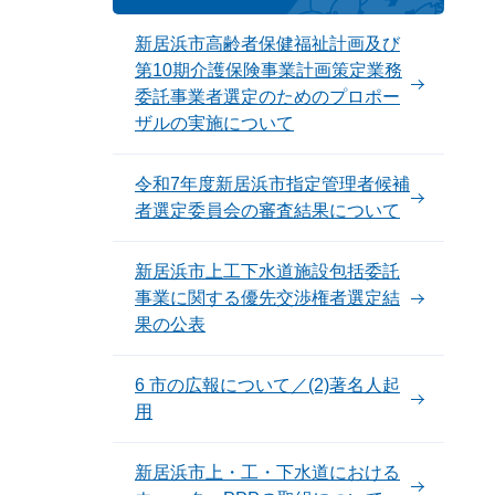
新居浜市高齢者保健福祉計画及び
第10期介護保険事業計画策定業務
委託事業者選定のためのプロポー
ザルの実施について
令和7年度新居浜市指定管理者候補
者選定委員会の審査結果について
新居浜市上工下水道施設包括委託
事業に関する優先交渉権者選定結
果の公表
6 市の広報について／(2)著名人起
用
新居浜市上・工・下水道における