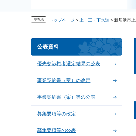
現在地
トップページ
>
上・工・下水道
>
新居浜市上
公表資料
優先交渉権者選定結果の公表
事業契約書（案）の改定
事業契約書（案）等の公表
募集要項等の改定
募集要項等の公表