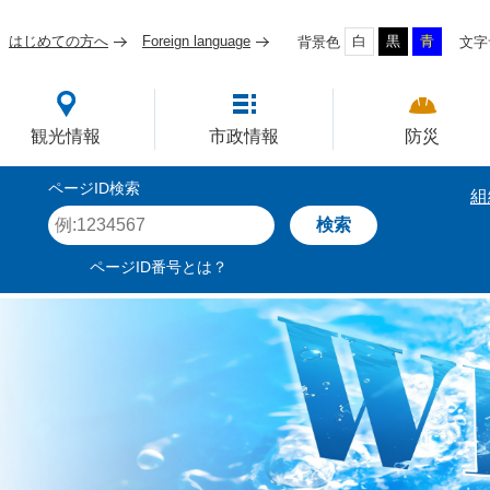
はじめての方へ
Foreign language
白
黒
青
背景色
文字
四国屈指の臨海工業都市
観光情報
市政情報
防災
ページID検索
組
ペ
ー
ジ
ページID番号とは？
I
D
を
入
力