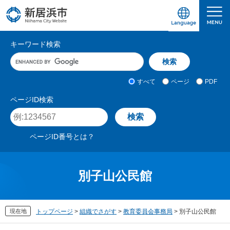
ペ
メ
ー
ニ
ジ
ュ
愛媛県新居浜市ホームページ｜四国屈指の臨海
サ
の
ー
キーワード検索
先
を
イ
キ
頭
飛
ト
ー
で
ば
ワ
検
す
し
内
すべて
ページ
PDF
ー
索
。
て
検
ド
対
ページID検索
本
入
象
索
ペ
文
力
ー
へ
ジ
ページID番号とは？
I
D
を
入
別子山公民館
力
現在地
トップページ
>
組織でさがす
>
教育委員会事務局
>
別子山公民館