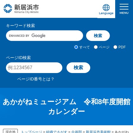
ペ
メ
ー
ニ
ジ
ュ
愛媛県新居浜市ホームページ｜四国屈指の臨海
サ
の
ー
キーワード検索
先
を
イ
キ
頭
飛
ト
ー
で
ば
ワ
検
す
し
内
すべて
ページ
PDF
ー
索
。
て
検
ド
対
ページID検索
本
入
象
索
ペ
文
力
ー
へ
ジ
ページID番号とは？
I
D
を
入
あかがねミュージアム 令和8年度開館
力
カレンダー
現在地
トップページ
>
組織でさがす
>
企画部
>
新居浜市美術館
>
あかがね