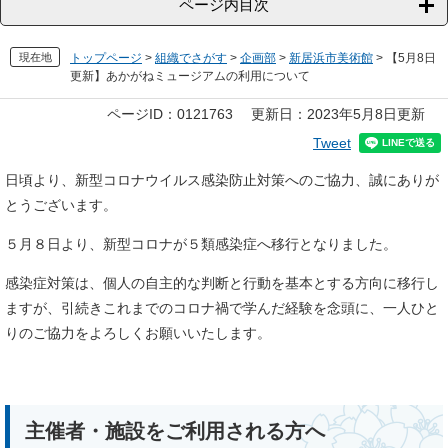
ページ内目次
現在地
トップページ
>
組織でさがす
>
企画部
>
新居浜市美術館
>
【5月8日
更新】あかがねミュージアムの利用について
本
ページID：0121763
更新日：2023年5月8日更新
文
Tweet
日頃より、新型コロナウイルス感染防止対策へのご協力、誠にありが
とうございます。
５月８日より、新型コロナが５類感染症へ移行となりました。
感染症対策は、個人の自主的な判断と行動を基本とする方向に移行し
ますが、引続きこれまでのコロナ禍で学んだ経験を念頭に、一人ひと
りのご協力をよろしくお願いいたします。
主催者・施設をご利用される方へ