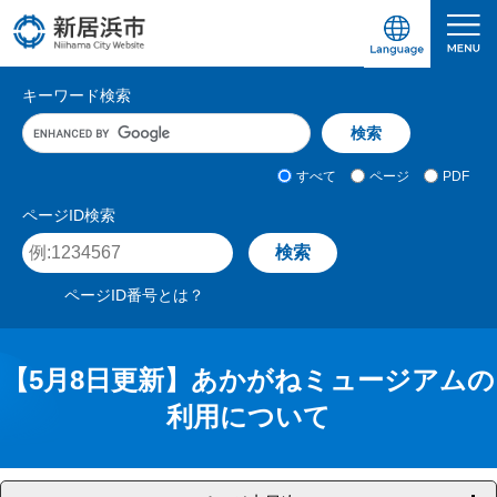
ペ
メ
ー
ニ
ジ
ュ
愛媛県新居浜市ホームページ｜四国屈指の臨海
サ
の
ー
キーワード検索
先
を
イ
キ
頭
飛
ト
ー
で
ば
ワ
検
す
し
内
すべて
ページ
PDF
ー
索
。
て
検
ド
対
ページID検索
本
入
象
索
ペ
文
力
ー
へ
ジ
ページID番号とは？
I
D
を
入
【5月8日更新】あかがねミュージアムの
力
利用について