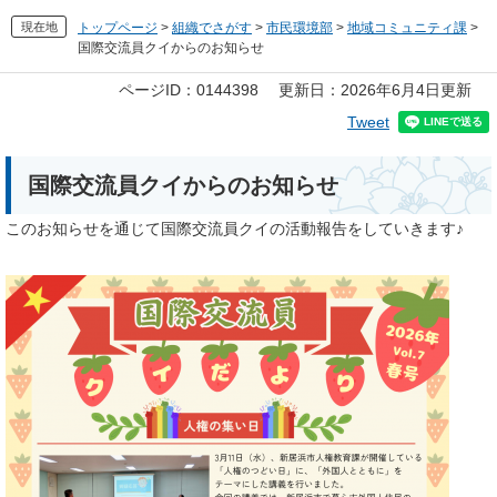
現在地
トップページ
>
組織でさがす
>
市民環境部
>
地域コミュニティ課
>
国際交流員クイからのお知らせ
本
ページID：0144398
更新日：2026年6月4日更新
文
Tweet
国際交流員クイからのお知らせ
このお知らせを通じて国際交流員クイの活動報告をしていきます♪