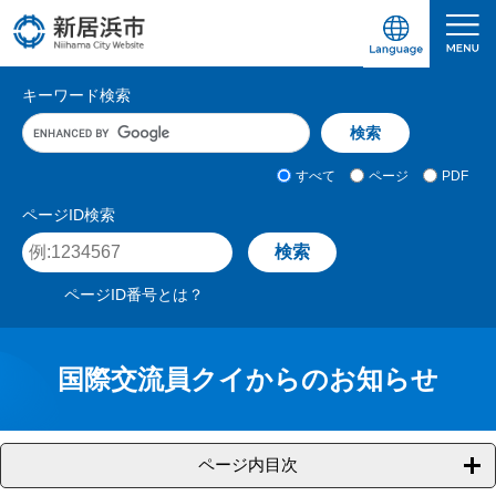
ペ
メ
ー
ニ
ジ
ュ
愛媛県新居浜市ホームページ｜四国屈指の臨海
サ
の
ー
キーワード検索
先
を
イ
キ
頭
飛
ト
ー
で
ば
ワ
検
す
し
内
すべて
ページ
PDF
ー
索
。
て
検
ド
対
ページID検索
本
入
象
索
ペ
文
力
ー
へ
ジ
ページID番号とは？
I
D
を
入
国際交流員クイからのお知らせ
力
ページ内目次