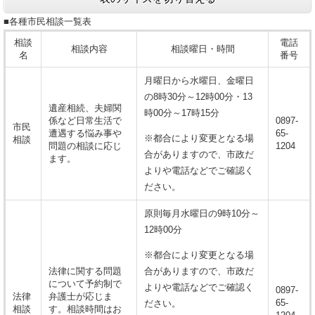
■各種市民相談一覧表
相談
電話
相談内容
相談曜日・時間
名
番号
月曜日から水曜日、金曜日
の8時30分～12時00分・13
遺産相続、夫婦関
時00分～17時15分
係など日常生活で
0897-
市民
遭遇する悩み事や
65-
※都合により変更となる場
相談
問題の相談に応じ
1204
合がありますので、市政だ
ます。
よりや電話などでご確認く
ださい。
原則毎月水曜日の9時10分～
12時00分
※都合により変更となる場
法律に関する問題
合がありますので、市政だ
について予約制で
よりや電話などでご確認く
0897-
法律
弁護士が応じま
65-
ださい。
相談
す。相談時間はお