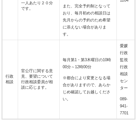
1204
一人あたり２０分
また、完全予約制となって
です。
おり、毎月初めの相談日は
先月からの予約のため希望
に添えない場合がありま
す。
愛媛
行政
毎月第1・第3木曜日の10時
監視
00分～12時00分
行政
官公庁に関する意
相談
行政
見、要望について
※都合により変更となる場
セン
相談
行政相談委員が相
合がありますので、あらか
談に応じます。
ター
じめ確認してお越しくださ
い。
089-
941-
7701