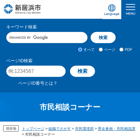
ペ
メ
ー
ニ
ジ
ュ
愛媛県新居浜市ホームページ｜四国屈指の臨海
サ
の
ー
キーワード検索
先
を
イ
キ
頭
飛
ト
ー
で
ば
ワ
検
す
し
内
すべて
ページ
PDF
ー
索
。
て
検
ド
対
ページID検索
本
入
象
索
ペ
文
力
ー
へ
ジ
ページID番号とは？
I
D
を
入
市民相談コーナー
力
現在地
トップページ
>
組織でさがす
>
市民環境部
>
男女参画・市民相談課
>
市民相談コーナー