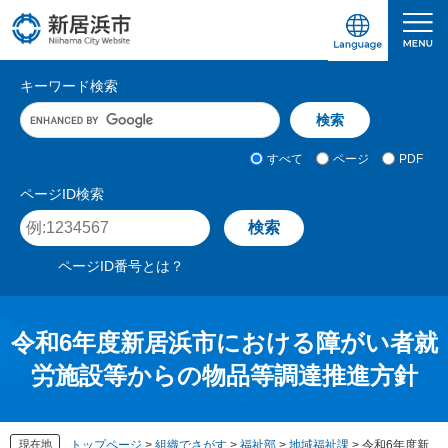
ペ
メ
ー
ニ
ジ
ュ
愛媛県新居浜市ホームページ｜四国屈指の臨海
サ
の
ー
キーワード検索
先
を
イ
キ
頭
飛
ト
ー
で
ば
ワ
検
す
し
内
すべて
ページ
PDF
ー
索
。
て
検
ド
対
ページID検索
本
入
象
索
ペ
文
力
ー
へ
ジ
ページID番号とは？
I
D
を
入
令和6年度新居浜市における障がい者就
力
労施設等からの物品等調達推進方針
現在地
トップページ
>
組織でさがす
>
福祉部
>
地域福祉課
>
令和6年度新