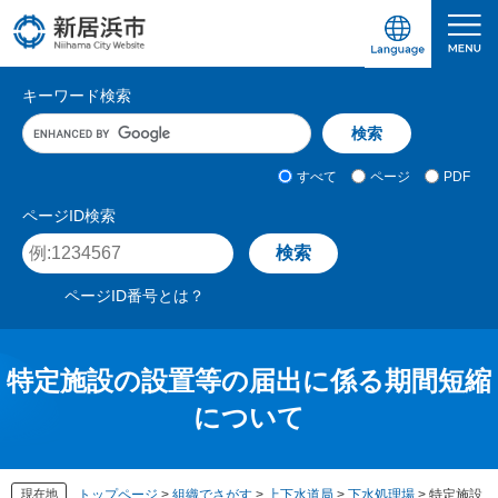
ペ
メ
ー
ニ
ジ
ュ
愛媛県新居浜市ホームページ｜四国屈指の臨海
サ
の
ー
キーワード検索
先
を
イ
キ
頭
飛
ト
ー
で
ば
ワ
検
す
し
内
すべて
ページ
PDF
ー
索
。
て
検
ド
対
ページID検索
本
入
象
索
ペ
文
力
ー
へ
ジ
ページID番号とは？
I
D
を
入
特定施設の設置等の届出に係る期間短縮
力
について
現在地
トップページ
>
組織でさがす
>
上下水道局
>
下水処理場
>
特定施設