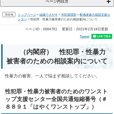
ページ内目次
現在地
トップページ
>
組織でさがす
>
市民環境部
>
配偶者暴力相談支援セ
ンター
>
性犯罪・性暴力被害者のための相談案内について
本
ページID：0084781
更新日：2021年2月18日更新
文
Tweet
（内閣府） 性犯罪・性暴力
被害者のための相談案内について
性暴力の被害、一人で悩まず相談してください。
性犯罪・性暴力被害者のためのワンスト
ップ支援センター全国共通短縮番号（＃
８８９１「はやくワンストップ」）