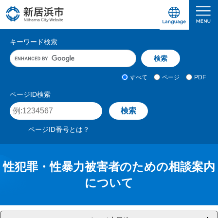
ペ
メ
ー
ニ
ジ
ュ
愛媛県新居浜市ホームページ｜四国屈指の臨海
サ
の
ー
キーワード検索
先
を
イ
キ
頭
飛
ト
ー
で
ば
ワ
検
す
し
内
すべて
ページ
PDF
ー
索
。
て
検
ド
対
ページID検索
本
入
象
索
ペ
文
力
ー
へ
ジ
ページID番号とは？
I
D
を
入
性犯罪・性暴力被害者のための相談案内
力
について