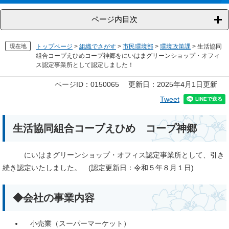
ページ内目次
現在地
トップページ
>
組織でさがす
>
市民環境部
>
環境政策課
>
生活協同
組合コープえひめコープ神郷をにいはまグリーンショップ・オフィ
ス認定事業所として認定しました！
本
ページID：0150065
更新日：2025年4月1日更新
文
Tweet
生活協同組合コープえひめ コープ神郷
にいはまグリーンショップ・オフィス認定事業所として、引き
続き認定いたしました。 (認定更新日：令和５年８月１日)
◆会社の事業内容
小売業（スーパーマーケット）