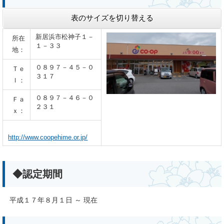
表のサイズを切り替える
新居浜市松神子１－
所在
１－３３
地：
０８９７－４５－０
Ｔｅ
３１７
ｌ：
０８９７－４６－０
Ｆａ
２３１
ｘ：
http://www.coopehime.or.jp/
◆認定期間
平成１７年８月１日 ～ 現在