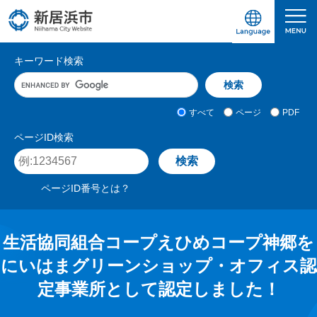
ペ
メ
ー
ニ
ジ
ュ
愛媛県新居浜市ホームページ｜四国屈指の臨海
サ
の
ー
キーワード検索
先
を
イ
キ
頭
飛
ト
ー
で
ば
ワ
検
す
し
内
すべて
ページ
PDF
ー
索
。
て
検
ド
対
ページID検索
本
入
象
索
ペ
文
力
ー
へ
ジ
ページID番号とは？
I
D
を
入
生活協同組合コープえひめコープ神郷を
力
にいはまグリーンショップ・オフィス認
定事業所として認定しました！