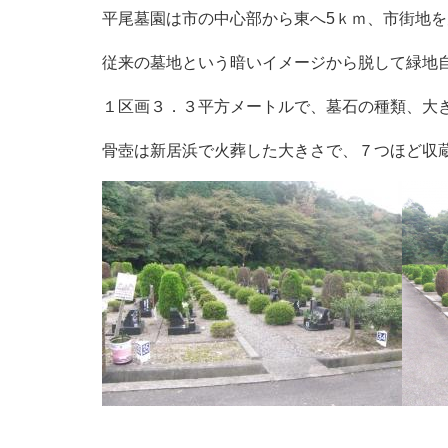
平尾墓園は市の中心部から東へ5ｋｍ、市街地
従来の墓地という暗いイメージから脱して緑地
１区画３．３平方メートルで、墓石の種類、大
骨壺は新居浜で火葬した大きさで、７つほど収