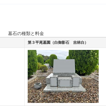
墓石の種類と料金
第３平尾墓園（白御影石 吉林白）