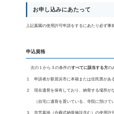
お申し込みにあたって
上記墓園の使用許可申請をするにあたり必ず事
申込資格
​
次の１から３の条件の
すべてに該当する方
の
１ 申請者が新居浜市に本籍または住民票があ
２ 現在遺骨を保有しており、納骨する場所が
（自宅に遺骨を置いている、寺院に預けて
３ 市営墓地（合葬式納骨施設含む）の使用許