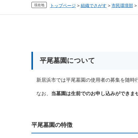
現在地
トップページ
>
組織でさがす
>
市民環境部
>
本
文
平尾墓園について
新居浜市では平尾墓園の使用者の募集を随時
なお、
当墓園は生前でのお申し込みができま
平尾墓園の特徴