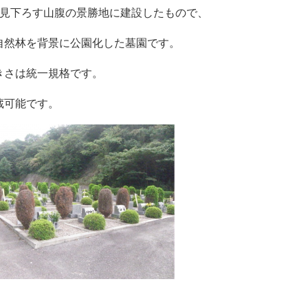
を見下ろす山腹の景勝地に建設したもので、
自然林を背景に公園化した墓園です。
きさは統一規格です。
蔵可能です。