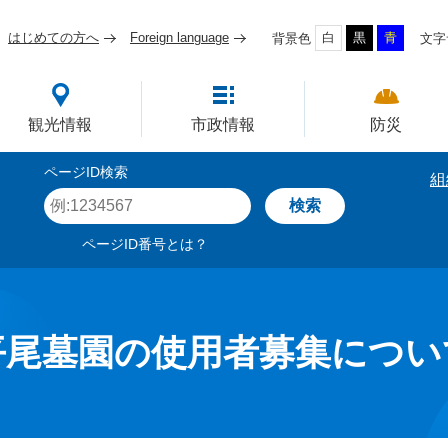
はじめての方へ
Foreign language
白
黒
青
背景色
文字
四国屈指の臨海工業都市
観光情報
市政情報
防災
ページID検索
組
ペ
ー
ジ
ページID番号とは？
I
D
を
入
力
平尾墓園の使用者募集につい