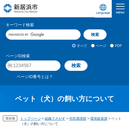
ペ
メ
ー
ニ
ジ
ュ
愛媛県新居浜市ホームページ｜四国屈指の臨海
サ
の
ー
キーワード検索
先
を
イ
キ
頭
飛
ト
ー
で
ば
ワ
検
す
し
内
すべて
ページ
PDF
ー
索
。
て
検
ド
対
ページID検索
本
入
象
索
ペ
文
力
ー
へ
ジ
ページID番号とは？
I
D
を
入
ペット（犬）の飼い方について
力
現在地
トップページ
>
組織でさがす
>
市民環境部
>
環境政策課
>
ペット
（犬）の飼い方について