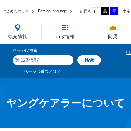
はじめての方へ
Foreign language
白
黒
青
背景色
文字
四国屈指の臨海工業都市
観光情報
市政情報
防災
ページID検索
組
ペ
ー
ジ
ページID番号とは？
I
D
を
入
力
ヤングケアラーについて