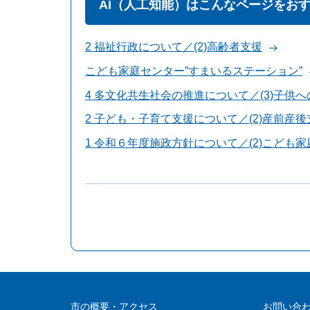
AI（人工知能）はこんなページをお
2 福祉行政について／(2)高齢者支援
こども家庭センター”すまいるステーション”
4 多文化共生社会の推進について／(3)子供
2 子ども・子育て支援について／(2)産前産後
1 令和６年度施政方針について／(2)こども
市の概要・アクセス
お問い合