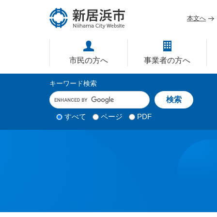
ペ
メ
ー
ニ
本文へ
ジ
ュ
愛媛県新居浜市ホームページ｜
の
ー
先
を
市民の方へ
事業者の方へ
頭
飛
で
ば
サ
キーワード検索
す
し
イ
キ
。
て
ー
ト
本
ワ
検
すべて
ページ
PDF
内
文
ー
索
ド
へ
検
対
入
象
索
力