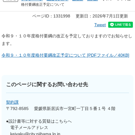
格付要綱改正予定について
本
ページID：1331998
更新日：2026年7月1日更新
文
Tweet
令和９・１０年度格付要綱の改正を予定しておりますのでお知らせし
ます。
令和９・１０年度格付要綱改正予定について [PDFファイル／40KB]
このページに関するお問い合わせ先
契約課
〒792-8585
愛媛県新居浜市一宮町一丁目５番１号 ４階
●設計書等に対する質疑はこちらへ
電子メールアドレス
keiyaku@city.niihama.lg.jp