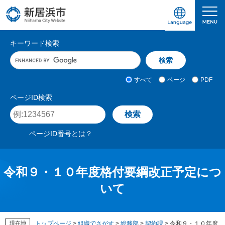
ペ
メ
ー
ニ
ジ
ュ
愛媛県新居浜市ホームページ｜四国屈指の臨海
サ
の
ー
キーワード検索
先
を
イ
キ
頭
飛
ト
ー
で
ば
ワ
検
す
し
内
すべて
ページ
PDF
ー
索
。
て
検
ド
対
ページID検索
本
入
象
索
ペ
文
力
ー
へ
ジ
ページID番号とは？
I
D
を
入
令和９・１０年度格付要綱改正予定につ
力
いて
現在地
トップページ
>
組織でさがす
>
総務部
>
契約課
>
令和９・１０年度