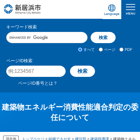
ペ
メ
ー
ニ
ジ
ュ
愛媛県新居浜市ホームページ｜四国屈指の臨海
サ
の
ー
キーワード検索
先
を
イ
キ
頭
飛
ト
ー
で
ば
ワ
検
す
し
内
すべて
ページ
PDF
ー
索
。
て
検
ド
対
ページID検索
本
入
象
索
ペ
文
力
ー
へ
ジ
ページID番号とは？
I
D
を
入
建築物エネルギー消費性能適合判定の委
力
任について
現在地
トップページ
>
組織でさがす
>
建設部
>
建築指導課
>
建築物エネル