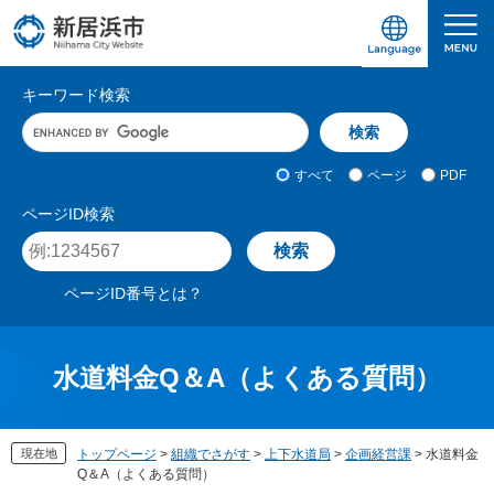
ペ
メ
ー
ニ
ジ
ュ
愛媛県新居浜市ホームページ｜四国屈指の臨海
サ
の
ー
キーワード検索
先
を
イ
キ
頭
飛
ト
ー
で
ば
ワ
検
す
し
内
すべて
ページ
PDF
ー
索
。
て
検
ド
対
ページID検索
本
入
象
索
ペ
文
力
ー
へ
ジ
ページID番号とは？
I
D
を
入
水道料金Q＆A（よくある質問）
力
現在地
トップページ
>
組織でさがす
>
上下水道局
>
企画経営課
>
水道料金
Q＆A（よくある質問）