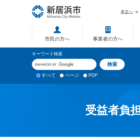
ペ
メ
ー
ニ
本文へ
ジ
ュ
愛媛県新居浜市ホームページ｜
の
ー
先
を
市民の方へ
事業者の方へ
頭
飛
で
ば
サ
キーワード検索
す
し
イ
キ
。
て
ー
ト
本
ワ
検
すべて
ページ
PDF
内
文
ー
索
ド
へ
検
対
入
象
索
力
受益者負