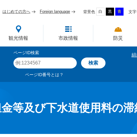
はじめての方へ
Foreign language
白
黒
青
背景色
文字
四国屈指の臨海工業都市
観光情報
市政情報
防災
ページID検索
組
ペ
ー
ジ
ページID番号とは？
I
D
を
入
力
担金等及び下水道使用料の滞