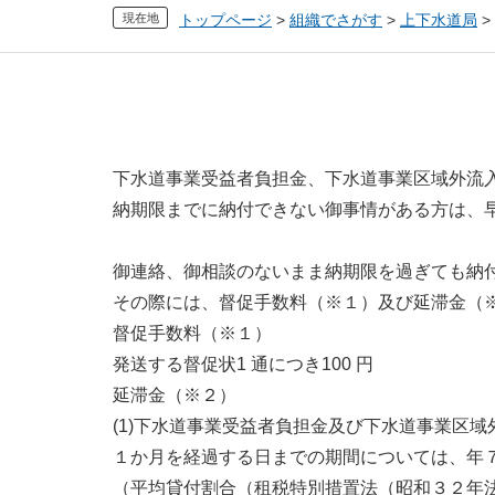
現在地
トップページ
>
組織でさがす
>
上下水道局
>
本
文
下水道事業受益者負担金、下水道事業区域外流
納期限までに納付できない御事情がある方は、
御連絡、御相談のないまま納期限を過ぎても納
その際には、督促手数料（※１）及び延滞金（
督促手数料（※１）
発送する督促状1 通につき100 円
延滞金（※２）
(1)下水道事業受益者負担金及び下水道事業区
１か月を経過する日までの期間については、年
（平均貸付割合（租税特別措置法（昭和３２年