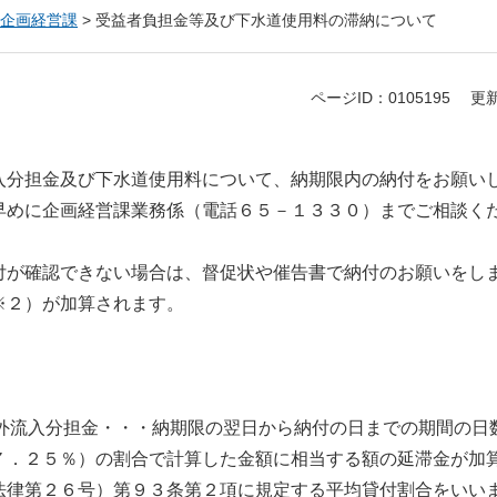
企画経営課
>
受益者負担金等及び下水道使用料の滞納について
ページID：0105195
更新
入分担金及び下水道使用料について、納期限内の納付をお願い
早めに企画経営課業務係（電話６５－１３３０）までご相談く
付が確認できない場合は、督促状や催告書で納付のお願いをし
※２）が加算されます。
域外流入分担金・・・納期限の翌日から納付の日までの期間の
７．２５％）の割合で計算した金額に相当する額の延滞金が加
法律第２６号）第９３条第２項に規定する平均貸付割合をいい