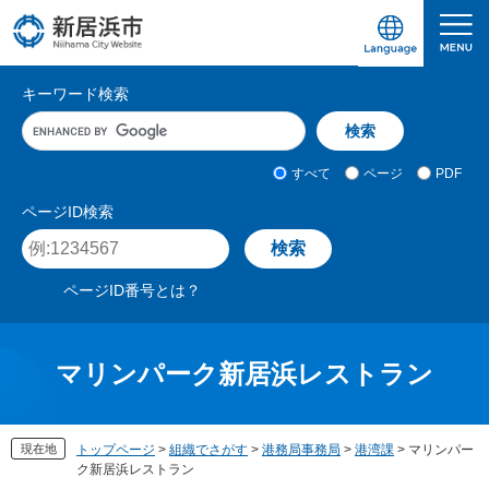
ペ
メ
ー
ニ
ジ
ュ
愛媛県新居浜市ホームページ｜四国屈指の臨海
サ
の
ー
キーワード検索
先
を
イ
キ
頭
飛
ト
ー
で
ば
ワ
検
す
し
内
すべて
ページ
PDF
ー
索
。
て
検
ド
対
ページID検索
本
入
象
索
ペ
文
力
ー
へ
ジ
ページID番号とは？
I
D
を
入
マリンパーク新居浜レストラン
力
現在地
トップページ
>
組織でさがす
>
港務局事務局
>
港湾課
>
マリンパー
ク新居浜レストラン