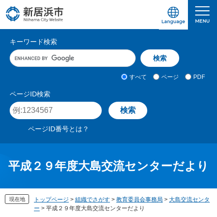
ペ
メ
ー
ニ
ジ
ュ
愛媛県新居浜市ホームページ｜四国屈指の臨海
サ
の
ー
キーワード検索
先
を
イ
キ
頭
飛
ト
ー
で
ば
ワ
検
す
し
内
すべて
ページ
PDF
ー
索
。
て
検
ド
対
ページID検索
本
入
象
索
ペ
文
力
ー
へ
ジ
ページID番号とは？
I
D
を
入
平成２９年度大島交流センターだより
力
現在地
トップページ
>
組織でさがす
>
教育委員会事務局
>
大島交流センタ
ー
>
平成２９年度大島交流センターだより