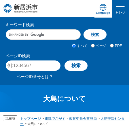
ペ
メ
ー
ニ
ジ
ュ
愛媛県新居浜市ホームページ｜四国屈指の臨海
サ
の
ー
キーワード検索
先
を
イ
キ
頭
飛
ト
ー
で
ば
ワ
検
す
し
内
すべて
ページ
PDF
ー
索
。
て
検
ド
対
ページID検索
本
入
象
索
ペ
文
力
ー
へ
ジ
ページID番号とは？
I
D
を
入
大島について
力
現在地
トップページ
>
組織でさがす
>
教育委員会事務局
>
大島交流センタ
ー
>
大島について