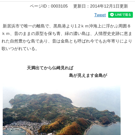
本
ページID：0003105
更新日：2014年12月1日更新
文
Tweet
新居浜市で唯一の離島で、黒島港より1.2ｋｍ沖海上に浮かぶ周囲８
ｋｍ、昔のままの原型を保ち青、緑の濃い島は、人情歴史史跡に恵ま
れた自然豊かな島であり、昔は金島とも呼ばれ今でもお年寄りにより
歌いつがれている。
天満出てから仏崎見れば
島が見えます金島が