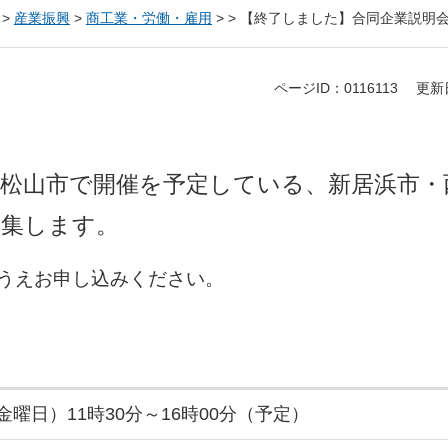
>
産業振興
>
商工業・労働・雇用
>
>
【終了しました】合同企業説明
ページID：0116113
更新
に松山市で開催を予定している、新居浜市・
募集します。
うえお申し込みください。
曜日）11時30分～16時00分（予定）