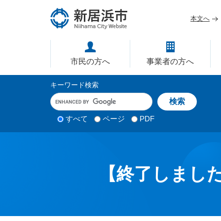
ペ
メ
ー
ニ
本文へ
ジ
ュ
愛媛県新居浜市ホームページ｜
の
ー
先
を
市民の方へ
事業者の方へ
頭
飛
で
ば
サ
キーワード検索
す
し
イ
キ
。
て
ー
ト
本
ワ
検
すべて
ページ
PDF
内
文
ー
索
ド
へ
検
対
入
象
索
力
【終了しまし