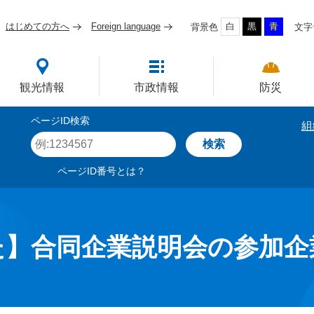
はじめての方へ
Foreign language
白
黒
青
背景色
文字
四国屈指の臨海工業都市
観光情報
市政情報
防災
ページID検索
組
ペ
ー
ジ
ページID番号とは？
I
D
を
入
力
た】合同企業説明会の参加企