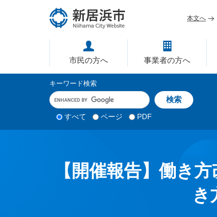
ペ
メ
ー
ニ
本文へ
ジ
ュ
愛媛県新居浜市ホームページ｜
の
ー
先
を
市民の方へ
事業者の方へ
頭
飛
で
ば
サ
キーワード検索
す
し
イ
キ
。
て
ー
ト
本
ワ
検
すべて
ページ
PDF
内
文
ー
索
ド
へ
検
対
入
象
索
力
【開催報告】働き方
き