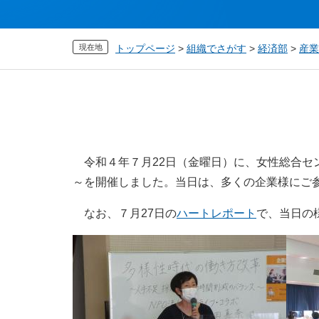
現在地
トップページ
>
組織でさがす
>
経済部
>
産業
本
文
令和４年７月22日（金曜日）に、女性総合セ
～を開催しました。当日は、多くの企業様にご
なお、７月27日の
ハートレポート
で、当日の