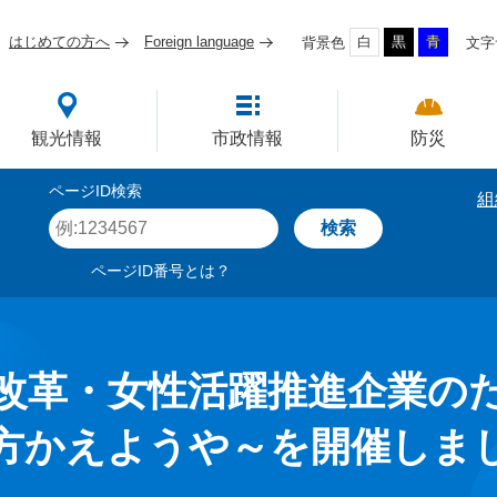
はじめての方へ
Foreign language
白
黒
青
背景色
文字
四国屈指の臨海工業都市
観光情報
市政情報
防災
ページID検索
組
ペ
ー
ジ
ページID番号とは？
I
D
を
入
力
改革・女性活躍推進企業の
方かえようや～を開催しま