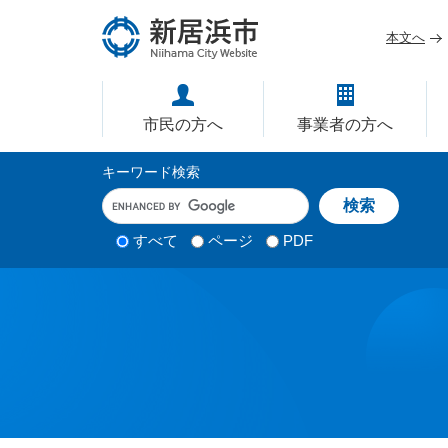
ペ
メ
ー
ニ
本文へ
ジ
ュ
愛媛県新居浜市ホームページ｜
の
ー
先
を
市民の方へ
事業者の方へ
頭
飛
で
ば
サ
キーワード検索
す
し
イ
キ
。
て
ー
ト
本
ワ
検
すべて
ページ
PDF
内
文
ー
索
ド
へ
検
対
入
象
索
力