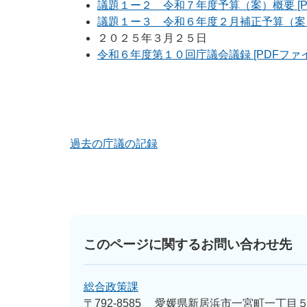
議題１ー２ 令和７年度予算（案）概要 [PD
議題１ー３ 令和６年度２月補正予算（案）概要
２０２５年３月２５日
令和６年度第１０回庁議会議録 [PDFファイル
過去の庁議の記録
このページに関するお問い合わせ先
総合政策課
〒792-8585
愛媛県新居浜市一宮町一丁目