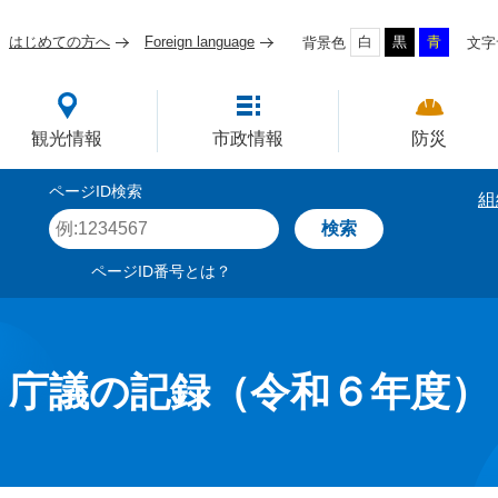
はじめての方へ
Foreign language
白
黒
青
背景色
文字
四国屈指の臨海工業都市
観光情報
市政情報
防災
ページID検索
組
ペ
ー
ジ
ページID番号とは？
I
D
を
入
力
庁議の記録（令和６年度）