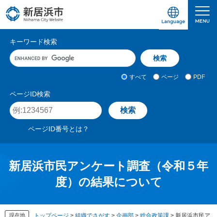
ペ
メ
ー
ニ
ジ
ュ
愛媛県新居浜市ホームページ｜四国屈指の臨海
サ
の
ー
キーワード検索
先
を
イ
キ
頭
飛
ト
ー
で
ば
ワ
検
す
し
内
すべて
ページ
PDF
ー
索
。
て
検
ド
対
ページID検索
本
入
象
索
ペ
文
力
ー
へ
ジ
ページID番号とは？
I
D
を
入
新居浜市民アンケート調査（令和５年
力
度）の結果について
現在地
トップページ
>
組織でさがす
>
企画部
>
総合政策課
>
新居浜市民ア