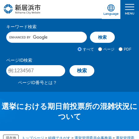
ペ
メ
ー
ニ
ジ
ュ
愛媛県新居浜市ホームページ｜四国屈指の臨海
サ
の
ー
キーワード検索
先
を
イ
キ
頭
飛
ト
ー
で
ば
ワ
検
す
し
内
すべて
ページ
PDF
ー
索
。
て
検
ド
対
ページID検索
本
入
象
索
ペ
文
力
ー
へ
ジ
ページID番号とは？
I
D
を
入
選挙における期日前投票所の混雑状況に
力
ついて
現在地
トップページ
>
組織でさがす
>
選挙管理委員会事務局
>
選挙管理委