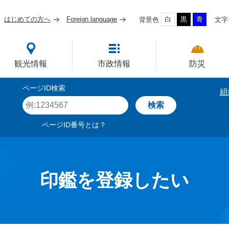
はじめての方へ
Foreign language
白
黒
青
背景色
文字
四国屈指の臨海工業都市
観光情報
市政情報
防災
ページID検索
組
ペ
ー
ジ
ページID番号とは？
I
D
を
入
力
印鑑を登録したい