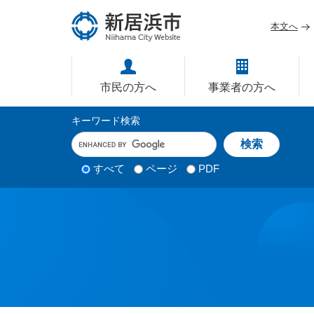
ペ
メ
ー
ニ
本文へ
ジ
ュ
愛媛県新居浜市ホームページ｜
の
ー
先
を
市民の方へ
事業者の方へ
頭
飛
で
ば
サ
キーワード検索
す
し
イ
キ
。
て
ー
ト
本
ワ
検
すべて
ページ
PDF
内
文
ー
索
ド
へ
検
対
入
象
索
力