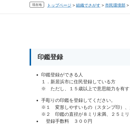
現在地
トップページ
>
組織でさがす
>
市民環境部
>
本
文
印鑑登録
印鑑登録ができる人
１．新居浜市に住民登録している方
※ ただし、１５歳以上で意思能力を有す
手彫りの印鑑を登録してください。
※１ 変形しやすいもの（スタンプ印）、
※２ 印鑑の直径が８ミリ未満、２５ミリ
登録手数料 ３００円