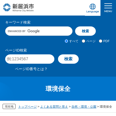
ペ
メ
ー
ニ
ジ
ュ
愛媛県新居浜市ホームページ｜四国屈指の臨海
サ
の
ー
キーワード検索
先
を
イ
キ
頭
飛
ト
ー
で
ば
ワ
検
す
し
内
すべて
ページ
PDF
ー
索
。
て
検
ド
対
ページID検索
本
入
象
索
ペ
文
力
ー
へ
ジ
ページID番号とは？
I
D
を
入
環境保全
力
現在地
トップページ
>
よくある質問と答え
>
自然・環境・公園
>
環境保全