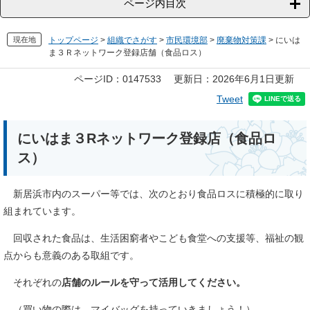
ページ内目次
現在地
トップページ
>
組織でさがす
>
市民環境部
>
廃棄物対策課
>
にいは
ま３Ｒネットワーク登録店舗（食品ロス）
本
ページID：0147533
更新日：2026年6月1日更新
文
Tweet
にいはま３Rネットワーク登録店（食品ロ
ス）
新居浜市内のスーパー等では、次のとおり食品ロスに積極的に取り
組まれています。
回収された食品は、生活困窮者やこども食堂への支援等、福祉の観
点からも意義のある取組です。
それぞれの
店舗のルールを守って活用してください。
（買い物の際は、マイバッグを持っていきましょう！）