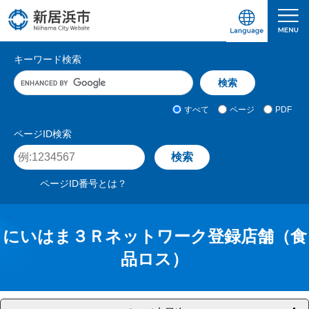
ペ
メ
ー
ニ
ジ
ュ
愛媛県新居浜市ホームページ｜四国屈指の臨海
サ
の
ー
キーワード検索
先
を
イ
キ
頭
飛
ト
ー
で
ば
ワ
検
す
し
内
すべて
ページ
PDF
ー
索
。
て
検
ド
対
ページID検索
本
入
象
索
ペ
文
力
ー
へ
ジ
ページID番号とは？
I
D
を
入
にいはま３Ｒネットワーク登録店舗（食
力
品ロス）