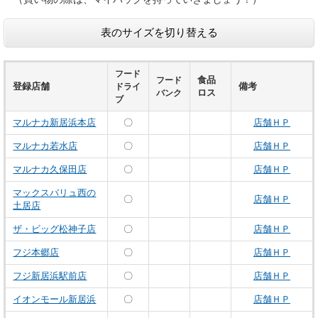
表のサイズを切り替える
フード
食品
フード
登録店舗
備考
ドライ
ロス
バンク
ブ
マルナカ新居浜本店
〇
店舗ＨＰ
マルナカ若水店
〇
店舗ＨＰ
マルナカ久保田店
〇
店舗ＨＰ
マックスバリュ西の
〇
店舗ＨＰ
土居店
ザ・ビッグ松神子店
〇
店舗ＨＰ
フジ本郷店
〇
店舗ＨＰ
フジ新居浜駅前店
〇
店舗ＨＰ
イオンモール新居浜
〇
店舗ＨＰ