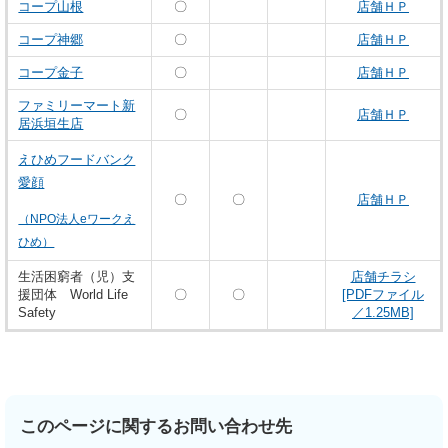
コープ山根
〇
店舗ＨＰ
コープ神郷
〇
店舗ＨＰ
コープ金子
〇
店舗ＨＰ
ファミリーマート新
〇
店舗ＨＰ
居浜垣生店
えひめフードバンク
愛顔
〇
〇
店舗ＨＰ
（NPO法人eワークえ
ひめ）
生活困窮者（児）支
店舗チラシ
援団体 World Life
〇
〇
[PDFファイル
Safety
／1.25MB]
このページに関するお問い合わせ先