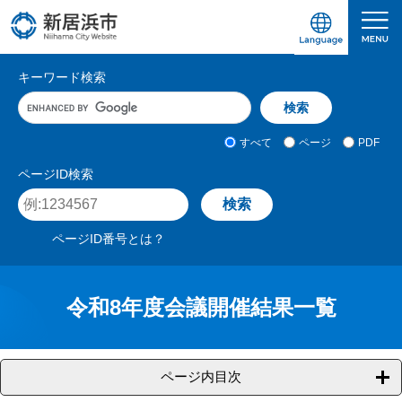
ペ
メ
ー
ニ
ジ
ュ
愛媛県新居浜市ホームページ｜四国屈指の臨海
サ
の
ー
キーワード検索
先
を
イ
キ
頭
飛
ト
ー
で
ば
ワ
検
す
し
内
すべて
ページ
PDF
ー
索
。
て
検
ド
対
ページID検索
本
入
象
索
ペ
文
力
ー
へ
ジ
ページID番号とは？
I
D
を
入
令和8年度会議開催結果一覧
力
ページ内目次