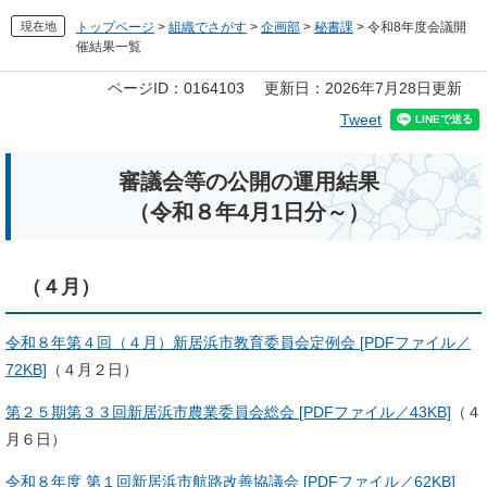
現在地
トップページ
>
組織でさがす
>
企画部
>
秘書課
>
令和8年度会議開
催結果一覧
本
ページID：0164103
更新日：2026年7月28日更新
文
Tweet
審議会等の公開の運用結果
（令和８年4月1日分～）
（４月）
令和８年第４回（４月）新居浜市教育委員会定例会 [PDFファイル／
72KB]
（４月２日）
第２５期第３３回新居浜市農業委員会総会 [PDFファイル／43KB]
（４
月６日）
令和８年度 第１回新居浜市航路改善協議会 [PDFファイル／62KB]