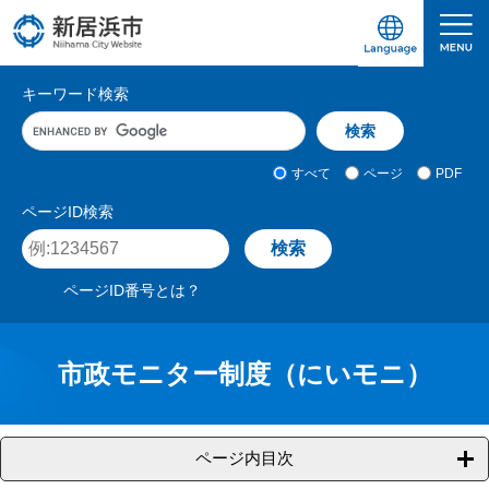
ペ
メ
ー
ニ
ジ
ュ
愛媛県新居浜市ホームページ｜四国屈指の臨海
サ
の
ー
キーワード検索
先
を
イ
キ
頭
飛
ト
ー
で
ば
ワ
検
す
し
内
すべて
ページ
PDF
ー
索
。
て
検
ド
対
ページID検索
本
入
象
索
ペ
文
力
ー
へ
ジ
ページID番号とは？
I
D
を
入
市政モニター制度（にいモニ）
力
ページ内目次