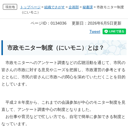
現在地
トップページ
>
組織でさがす
>
企画部
>
秘書課
>
市政モニター制度
（にいモニ）
本
ページID：0134036
更新日：2026年6月5日更新
文
Tweet
市政モニター制度（にいモニ）とは？
市政モニターへのアンケート調査などの広聴活動を通じて、市民の
皆さんの市政に対する意見やニーズを把握し、市政運営の参考とする
とともに、市民の皆さんに市政への関心を深めていただくことを目的
としています。
平成２８年度から、これまでの会議参加が中心のモニター制度を見
直して、アンケート調査中心の制度となりました。
お仕事や育児などで忙しい方でも、自宅で簡単に参加できる制度と
なっています。